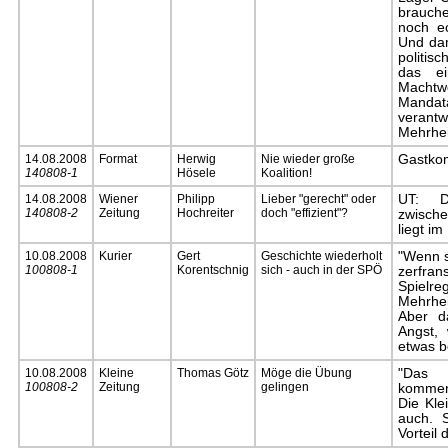
brauch
noch e
Und da
politis
das e
Machtw
Manda
verantw
Mehrhei
14.08.2008
Format
Herwig
Nie wieder große
Gastko
140808-1
Hösele
Koalition!
14.08.2008
Wiener
Philipp
Lieber "gerecht" oder
UT: D
140808-2
Zeitung
Hochreiter
doch "effizient"?
zwisch
liegt i
10.08.2008
Kurier
Gert
Geschichte wiederholt
"Wenn si
100808-1
Korentschnig
sich - auch in der SPÖ
zerfr
Spie
Mehrhe
Aber d
Angst, 
etwas b
10.08.2008
Kleine
Thomas Götz
Möge die Übung
"Das M
100808-2
Zeitung
gelingen
kommen,
Die Kle
auch. S
Vorteil 