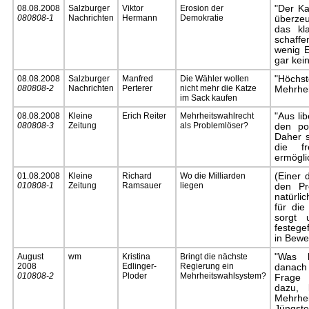
08.08.2008
Salzburger
Viktor
Erosion der
"Der Ka
080808-1
Nachrichten
Hermann
Demokratie
überzeu
das kl
schaffe
wenig E
gar kein
08.08.2008
Salzburger
Manfred
Die Wähler wollen
"Höch
080808-2
Nachrichten
Perterer
nicht mehr die Katze
Mehrhei
im Sack kaufen
08.08.2008
Kleine
Erich Reiter
Mehrheitswahlrecht
"Aus lib
080808-3
Zeitung
als Problemlöser?
den pol
Daher s
die fr
ermögli
01.08.2008
Kleine
Richard
Wo die Milliarden
(Einer 
010808-1
Zeitung
Ramsauer
liegen
den Pr
natürli
für die
sorgt 
festege
in Bewe
August
wm
Kristina
Bringt die nächste
"Was 
2008
Edlinger-
Regierung ein
danach
010808-2
Ploder
Mehrheitswahlsystem?
Frage 
dazu, 
Mehrhe
Jüngst