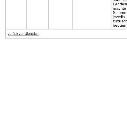
Landesr
machte
Stimmen
jewei
zuzus
bequeme
zurück zur Übersicht