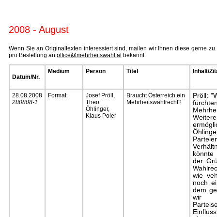
2008 - August
Wenn Sie an Originaltexten interessiert sind, mailen wir Ihnen diese gerne z
pro Bestellung an
office@mehrheitswahl.at
bekannt.
Medium
Person
Titel
Inhalt/Zit
Datum/Nr.
28.08.2008
Format
Josef Pröll,
Braucht Österreich ein
Pröll: "
280808-1
Theo
Mehrheitswahlrecht?
fürch
Öhlinger,
Mehrhe
Klaus Poier
Weitere
ermögli
Öhlinge
Partei
Verhäl
könnte 
der Gr
Wahlrec
wie veh
noch ei
dem gel
wir P
Parteis
Einflus