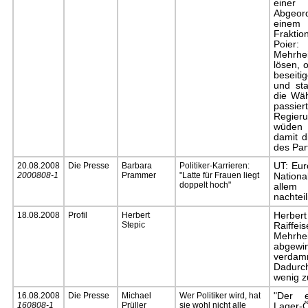
einer
Abgeor
eine
Fraktio
Poier:
Mehrhei
lösen, 
beseiti
und sta
die Wäh
passier
Regie
wüden d
damit d
des Par
20.08.2008
Die Presse
Barbara
Politiker-Karrieren:
UT: Eur
2000808-1
Prammer
"Latte für Frauen liegt
Nation
doppelt hoch"
allem 
nachtei
18.08.2008
Profil
Herbert
Herber
Stepic
Raiff
Mehrhe
abgewin
verdam
Dadurch
wenig z
16.08.2008
Die Presse
Michael
Wer Politiker wird, hat
"Der 
160808-1
Prüller
sie wohl nicht alle
Lager