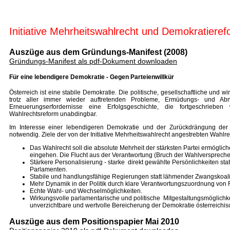
Initiative Mehrheitswahlrecht und Demokratiere
Auszüge aus dem Gründungs-Manifest (2008)
Gründungs-Manifest als pdf-Dokument downloaden
Für eine lebendigere Demokratie - Gegen Parteienwillkür
Österreich ist eine stabile Demokratie. Die politische, gesellschaftliche und wi
trotz aller immer wieder auftretenden Probleme, Ermüdungs- und Abnü
Erneuerungserfordernisse eine Erfolgsgeschichte, die fortgeschriebe
Wahlrechtsreform unabdingbar.
Im Interesse einer lebendigeren Demokratie und der Zurückdrängung der P
notwendig. Ziele der von der Initiative Mehrheitswahlrecht angestrebten Wahlre
Das Wahlrecht soll die absolute Mehrheit der stärksten Partei ermöglich
eingehen. Die Flucht aus der Verantwortung (Bruch der Wahlverspreche
Stärkere Personalisierung - starke direkt gewählte Persönlichkeiten sta
Parlamenten.
Stabile und handlungsfähige Regierungen statt lähmender Zwangskoalit
Mehr Dynamik in der Politik durch klare Verantwortungszuordnung von 
Echte Wahl- und Wechselmöglichkeiten.
Wirkungsvolle parlamentarische und politische Mitgestaltungsmöglichkei
unverzichtbare und wertvolle Bereicherung der Demokratie österreichis
Auszüge aus dem Positionspapier Mai 2010