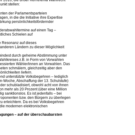
ahr 2010, die unser Kernthema Wahlrecht
nkt stellen:
nten der Parlamentsparteien
, in die die Initiative ihre Expertise
ärkung persönlichkeitsfördernder
deratswahltermine auf einen Tag –
tliches Schielen auf
ve Resonanz auf dieses
 anderen Ländern zu dieser Möglichkeit
umindest durch geheime Abstimmung unter
 Wahlkreises z.B. in Form von Vorwahlen
teressierten Wähler/innen an Vorwahlen. Das
eten schmälern, gleichzeitig aber den
nlichkeiten liefern.
end unterstützte Volksbegehren – lediglich
en-Woche, Abschaffung der 13. Schulstufe)
er schubladisiert, obwohl acht von ihnen
on mehr als 20 Prozent (über eine Million
g sanktionslos. Es ist jedenfalls – bei
Proponenten bzw. den Bürgern zu überlegen
u erleichtern. Da es bei Volksbegehren
 die modernen elektronischen
agungen – auf der überschaubarsten