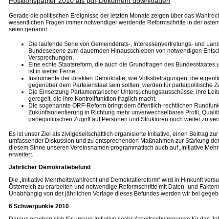
Positionspapier 2010 als pdf-Dokument downloaden
Gerade die politischen Ereignisse der letzten Monate zeigen über das Wahlre
wesentlichen Fragen immer notwendiger werdende Reformschritte in der öster
seien genannt:
Die laufende Serie von Gemeinderats-, Interessenvertretungs- und Land
Bundesebene zum dauernden Hinausschieben von notwendigen Entsch
Versprechungen.
Eine echte Staatsreform, die auch die Grundfragen des Bundesstaates 
ist in weiter Ferne.
Instrumente der direkten Demokratie, wie Volksbefragungen, die eigentlic
gegenüber dem Parteienstaat sein sollten, werden für parteipolitische 
Die Einsetzung Parlamentarischer Untersuchungsausschüsse, ihre Leit
geregelt, die ihre Kontrollfunktion fraglich macht.
Die sogenannte ORF-Reform bringt dem öffentlich-rechtlichen Rundfunk 
Zukunftsorientierung in Richtung mehr unverwechselbares Profil, Quali
parteipolitischen Zugriff auf Personen und Strukturen noch weiter zu ver
Es ist unser Ziel als zivilgesellschaftlich organisierte Initiative, einen Beitrag 
umfassender Diskussion und zu entsprechenden Maßnahmen zur Stärkung der D
diesem Sinne unseren Vereinsnamen programmatisch auch auf „Initiative Mehr
erweitert.
Jährlicher Demokratiebefund
Die „Initiative Mehrheitswahlrecht und Demokratiereform“ wird in Hinkunft vers
Österreich zu erarbeiten und notwendige Reformschritte mit Daten- und Faktenmat
Unabhängig von der jährlichen Vorlage dieses Befundes werden wir bei gegeb
6 Schwerpunkte 2010