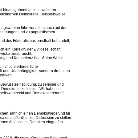
cht hinausgehend auch in weiteren
reichischen Demokratie. Beispielsweise
tagswahlen führt vor allem auch auf der
eidungen und zu populistischen
und des Föderalismus ernsthaft behandelt,
h ein Korrektiv der Zivilgesellschaft
Zwecke missbraucht.
ung und Kompetenz ist auf eine Weise
nicht die erforderliche
tät und Unabhängigkeit, sondern droht den
stärken.
zur Bewusstseinsbildung, zu seriöser und
emokratie zu leisten. Wir haben in
heitswahlrecht und Demokratiereform“
uchen, jährlich einen Demokratiebefund für
erial öffentlich zur Diskussion zu stellen.
enen Anlässen in Debatten eingreifen.