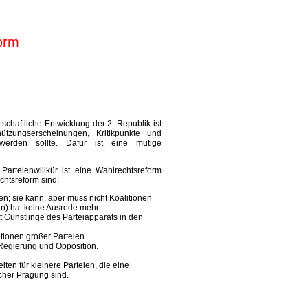
form
rtschaftliche Entwicklung der 2. Republik ist
tzungserscheinungen, Kritikpunkte und
n werden sollte. Dafür ist eine mutige
arteienwillkür ist eine Wahlrechtsreform
chtsreform sind:
en; sie kann, aber muss nicht Koalitionen
n) hat keine Ausrede mehr.
tt Günstlinge des Parteiapparats in den
ionen großer Parteien.
Regierung und Opposition.
ten für kleinere Parteien, die eine
cher Prägung sind.