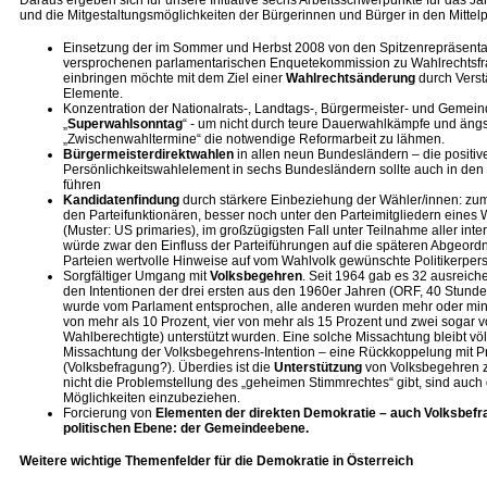
Daraus ergeben sich für unsere Initiative sechs Arbeitsschwerpunkte für das J
und die Mitgestaltungsmöglichkeiten der Bürgerinnen und Bürger in den Mittelpu
Einsetzung der im Sommer und Herbst 2008 von den Spitzenrepräsenta
versprochenen parlamentarischen Enquetekommission zu Wahlrechtsfragen
einbringen möchte mit dem Ziel einer
Wahlrechtsänderung
durch Verst
Elemente.
Konzentration der Nationalrats-, Landtags-, Bürgermeister- und Gemein
„
Superwahlsonntag
“ - um nicht durch teure Dauerwahlkämpfe und ängs
„Zwischenwahltermine“ die notwendige Reformarbeit zu lähmen.
Bürgermeisterdirektwahlen
in allen neun Bundesländern – die positi
Persönlichkeitswahlelement in sechs Bundesländern sollte auch in den
führen
Kandidatenfindung
durch stärkere Einbeziehung der Wähler/innen: z
den Parteifunktionären, besser noch unter den Parteimitgliedern eines
(Muster: US primaries), im großzügigsten Fall unter Teilnahme aller in
würde zwar den Einfluss der Parteiführungen auf die späteren Abgeordn
Parteien wertvolle Hinweise auf vom Wahlvolk gewünschte Politikerpersö
Sorgfältiger Umgang mit
Volksbegehren
. Seit 1964 gab es 32 ausreich
den Intentionen der drei ersten aus den 1960er Jahren (ORF, 40 Stund
wurde vom Parlament entsprochen, alle anderen wurden mehr oder mind
von mehr als 10 Prozent, vier von mehr als 15 Prozent und zwei sogar v
Wahlberechtigte) unterstützt wurden. Eine solche Missachtung bleibt völli
Missachtung der Volksbegehrens-Intention – eine Rückkoppelung mit 
(Volksbefragung?). Überdies ist die
Unterstützung
von Volksbegehren z
nicht die Problemstellung des „geheimen Stimmrechtes“ gibt, sind auch
Möglichkeiten einzubeziehen.
Forcierung von
Elementen der direkten Demokratie – auch Volksbefr
politischen Ebene: der Gemeindeebene.
Weitere wichtige Themenfelder für die Demokratie in Österreich